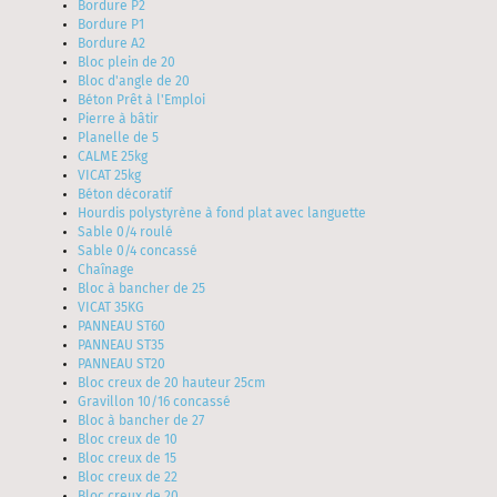
Bordure P2
Bordure P1
Bordure A2
Bloc plein de 20
Bloc d'angle de 20
Béton Prêt à l'Emploi
Pierre à bâtir
Planelle de 5
CALME 25kg
VICAT 25kg
Béton décoratif
Hourdis polystyrène à fond plat avec languette
Sable 0/4 roulé
Sable 0/4 concassé
Chaînage
Bloc à bancher de 25
VICAT 35KG
PANNEAU ST60
PANNEAU ST35
PANNEAU ST20
Bloc creux de 20 hauteur 25cm
Gravillon 10/16 concassé
Bloc à bancher de 27
Bloc creux de 10
Bloc creux de 15
Bloc creux de 22