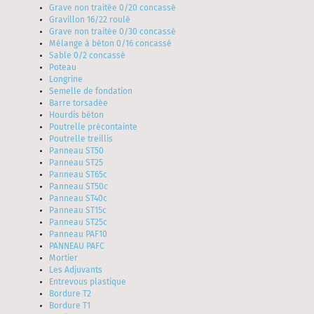
Grave non traitée 0/20 concassé
Gravillon 16/22 roulé
Grave non traitée 0/30 concassé
Mélange à béton 0/16 concassé
Sable 0/2 concassé
Poteau
Longrine
Semelle de fondation
Barre torsadée
Hourdis béton
Poutrelle précontainte
Poutrelle treillis
Panneau ST50
Panneau ST25
Panneau ST65c
Panneau ST50c
Panneau ST40c
Panneau ST15c
Panneau ST25c
Panneau PAF10
PANNEAU PAFC
Mortier
Les Adjuvants
Entrevous plastique
Bordure T2
Bordure T1