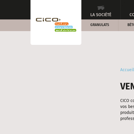
LA SOCIÉTÉ
CO
GRANULATS
BÉT
Accueil
VE
CICO co
vos be
produit
profess