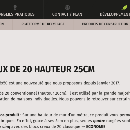
NSEILS PRATIQUES
CONTACT / PLAN
DÉVELOPPEMENT
ON
PLATEFORME DE RECYCLAGE
PRODUITS DE CONSTRUCTION
UX DE 20 HAUTEUR 25CM
5x50 est une nouveauté que nous proposons depuis janvier 2017.
e 20 conventionnel (hauteur 20cm), il est utilisé par la grande majori
sation de maisons individuelles. Nous pouvons le retrouver sur certain
 ce produit
: Sur une hauteur de mur d’un mètre, ce produit vous perm
briques. En effet, grâce à ses 5cm en plus, seules
quatre
rangées son
de
cinq
avec des blocs creux de 20 classique ⇒
ECONOMIE