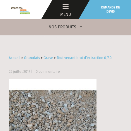
DEMANDE DE
DEVIS
MENU
NOS PRODUITS
Accueil
>
Granulats
>
Grave
>
Tout venant brut d’extraction 0/80
25 juillet 2017
| | 0 commentaire